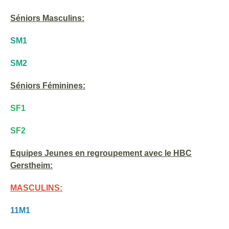
Séniors Masculins:
SM1
SM2
Séniors Féminines:
SF1
SF2
Equipes Jeunes en regroupement avec le HBC
Gerstheim:
MASCULINS:
11M1