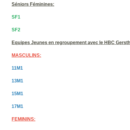
Séniors Féminines:
SF1
SF2
Equipes Jeunes en regroupement avec le HBC Gerst
MASCULINS:
11M1
13M1
15M1
17M1
FEMININS: