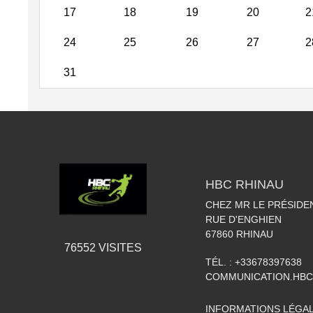
17
18
19
20
2
24
25
26
27
2
31
HBC RHINAU
CHEZ MR LE PRÉSIDE
RUE D'ENGHIEN
67860
RHINAU
76552
VISITES
TÉL. :
+33678397638
COMMUNICATION.HB
INFORMATIONS LÉGA