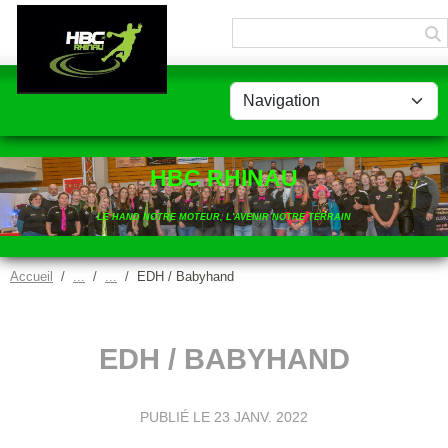
Panneau de gestion des cookies
HBC RHINAU
LE HAND NOTRE MOTEUR, L'AVENIR NOTRE TERRAIN
Accueil
EDH / Babyhand
EDH / BABYHAND
PUBLIÉ LE
23 JANV. 2022