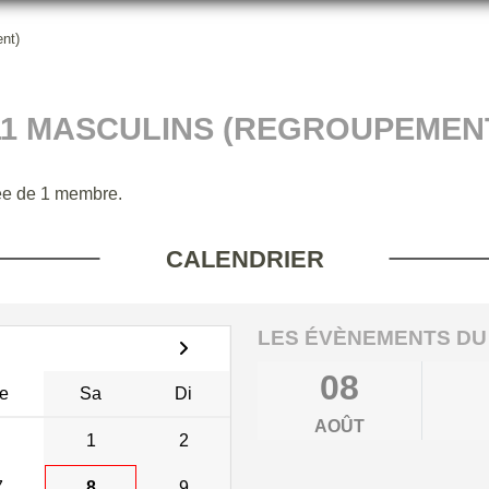
nt)
11 MASCULINS (REGROUPEMEN
e de 1 membre.
CALENDRIER
LES ÉVÈNEMENTS DU
08
e
Sa
Di
AOÛT
1
2
7
8
9