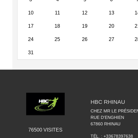
10
11
12
13
1
17
18
19
20
2
24
25
26
27
2
31
HBC RHINAU
CHEZ MR LE PRÉSIDE
RUE D'ENGHIEN
67860
RHINAU
76500
VISITES
TÉL. :
+33678397638