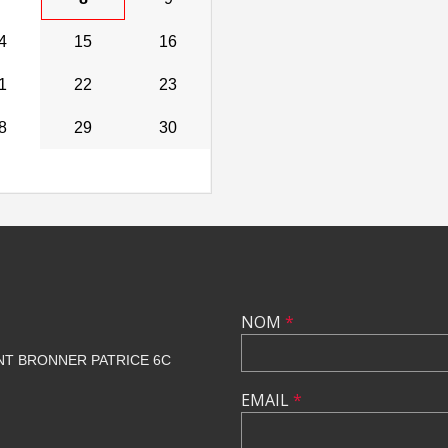
4
15
16
1
22
23
8
29
30
NOM
*
NT BRONNER PATRICE 6C
EMAIL
*