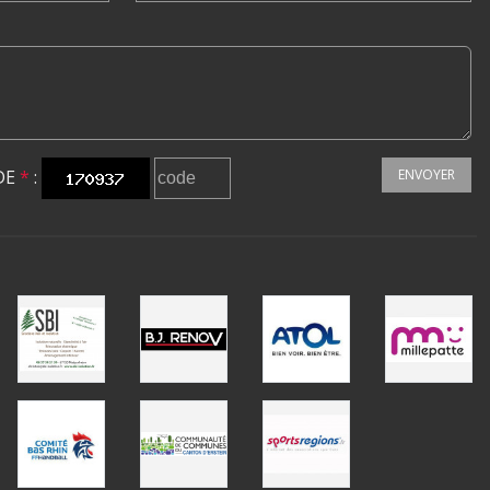
DE
*
:
ENVOYER